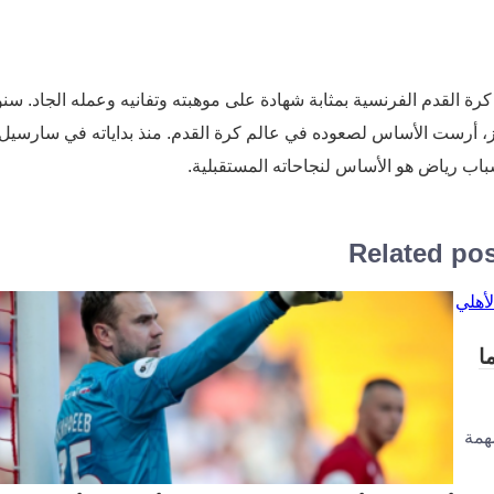
ة القدم الفرنسية بمثابة شهادة على موهبته وتفانيه وعمله الجاد. سنو
يز، أرست الأساس لصعوده في عالم كرة القدم. منذ بداياته في سارسيل
باب رياض هو الأساس لنجاحاته المستقبلية.
Related po
غ من العمر 23 عاما
همة