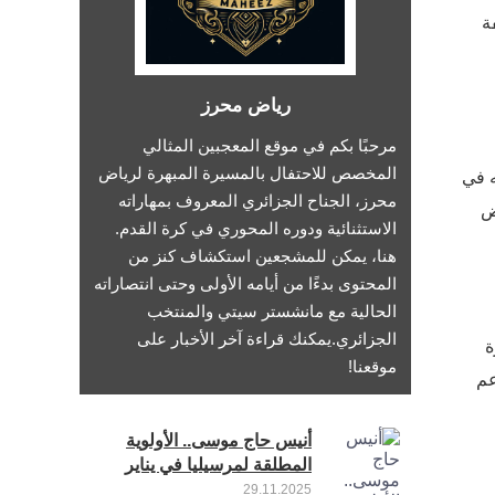
ة
رياض محرز
مرحبًا بكم في موقع المعجبين المثالي
المخصص للاحتفال بالمسيرة المبهرة لرياض
ه في
محرز، الجناح الجزائري المعروف بمهاراته
ض
الاستثنائية ودوره المحوري في كرة القدم.
هنا، يمكن للمشجعين استكشاف كنز من
المحتوى بدءًا من أيامه الأولى وحتى انتصاراته
الحالية مع مانشستر سيتي والمنتخب
الجزائري.يمكنك قراءة آخر الأخبار على
ة
موقعنا!
عم
أنيس حاج موسى.. الأولوية
المطلقة لمرسيليا في يناير
29.11.2025