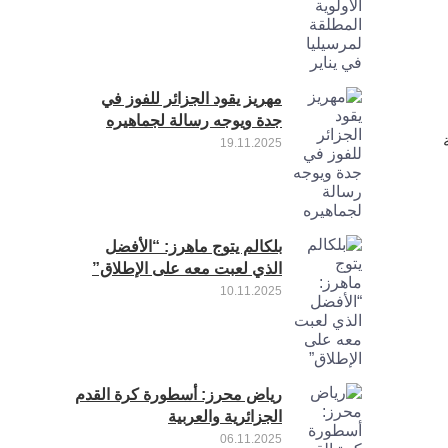
مهريز يقود الجزائر للفوز في
جدة ويوجه رسالة لجماهيره
19.11.2025
بلكالم يتوج ماهرز: “الأفضل
الذي لعبت معه على الإطلاق”
10.11.2025
رياض محرز: أسطورة كرة القدم
الجزائرية والعربية
06.11.2025