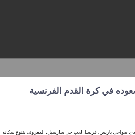
عوده في كرة القدم الفرنسية
21 فبراير 1991 في سارسيل، إحدى ضواحي باريس، فرنسا. لعب حي سارسيل، المعروف بتنوع سكانه