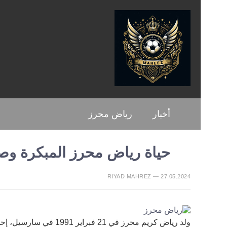
أخبار
رياض محرز
حياة رياض محرز المبكرة وص
RIYAD MAHREZ — 27.05.2024
ولد رياض كريم محرز في 